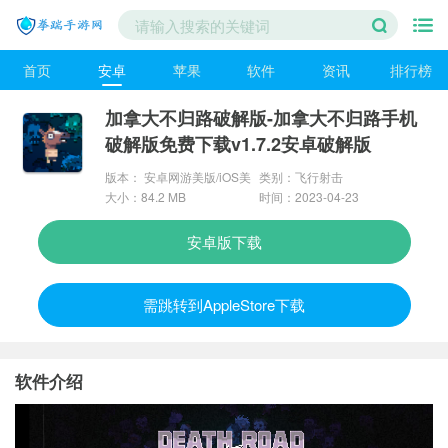
首页
安卓
苹果
软件
资讯
排行榜
加拿大不归路破解版-加拿大不归路手机
破解版免费下载v1.7.2安卓破解版
版本： 安卓网游美版/iOS美
类别：飞行射击
版/PC美版/PC
大小：84.2 MB
时间：2023-04-23
安卓版下载
需跳转到AppleStore下载
软件介绍