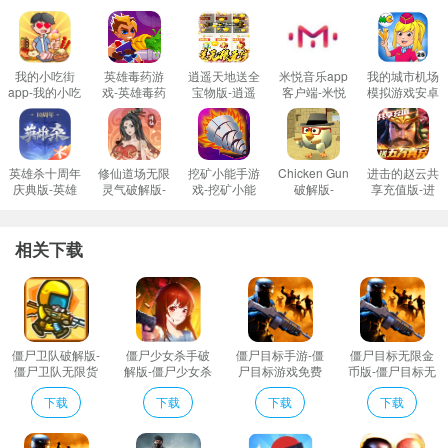
不断和僵尸进行对战
加拿大不归路破解版介绍
加拿大不归路破解版（Death Road to Canada）是游戏开发商Rocketcat Gam
我的小吃街
英雄毒药游
逍遥天地送全
米悦音乐app
我的城市机场
app-我的小吃
戏-英雄毒药
宝物版-逍遥
客户端-米悦
模拟游戏安卓
es所开发的一款像素风动作手游，游戏背景故事是老一套的丧尸病毒爆发，主
街赚钱免费下
最新版免费下
天地GM送全
音乐app免费
版-我的城市
载v10.10.11
载v1.04安卓
宝物版免费下
下载v1.8.3安
机场模拟游戏
角逃亡。在本作中，加拿大被设为安全区，主角的目的就是逃到加拿大，从而
红包版
版
载v1.0送宝物
卓版
免费下载v1.1
展开了一路向北的旅程。
版
最新版
英雄杀十周年
修仙道场无限
挖矿小能手游
Chicken Gun
进击的赵云共
加拿大不归路是一款像素风僵尸游戏，游戏中玩家要在一个病毒爆发，处处充
庆典版-英雄
灵气破解版-
戏-挖矿小能
破解版-
享充值版-进
杀十周年版本
修仙道场免广
手免费下载
Chicken Gun
击的赵云免费
斥着僵尸的末日世界里生存下来，并且要试图从佛罗里达前往加拿大避难。游
免费下载
告破解版免费
v1.2.0最新版
无限金币版免
爆真充版免费
v4.14.110周
戏中会出现一些类似手游《行尸走肉》的剧情选项，让玩家能够完全决定自己
下载v1.0.1修
费下载
下载v1.0.0闯
相关下载
年版
改版
v2.9.01mod
关爆真充版
的冒险去向，一路上也还需要不断和僵尸战斗收集资源，玩法丰富。
是随机生成的公路旅行模拟游戏，你可以控制和管理一辆塞满了混蛋的汽车探
索城市，沿途招募怪人，互相争吵并面对庞大的僵尸群。游戏注重重玩价值，
所有东西都是随机生成的：地点、时间、幸存者的外貌和个性，每次游戏都有
僵尸卫队破解版-
僵尸少女杀手破
僵尸目标手游-僵
僵尸目标无限金
僵尸卫队无限货
解版-僵尸少女杀
尸目标游戏免费
币版-僵尸目标无
一个不同的故事，设置在一个不那么严肃的世界里。
币版免费下载
手无限金币版免
下载v1.1.0安卓
限金条版免费下
加拿大不归路破解版特色
下载
下载
下载
下载
v1.85
费下载v5.0.02
版
载v1.1.0无限钞
票破解版
1、获得好评数最多的游戏，超高人气游戏值得期待