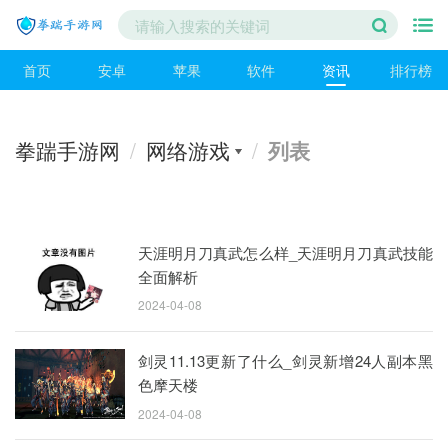
首页
安卓
苹果
软件
资讯
排行榜
拳踹手游网
/
网络游戏
/
列表
天涯明月刀真武怎么样_天涯明月刀真武技能
全面解析
2024-04-08
剑灵11.13更新了什么_剑灵新增24人副本黑
色摩天楼
2024-04-08