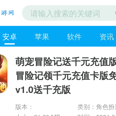
安卓
苹果
软件
资讯
萌宠冒险记送千元充值版
冒险记领千元充值卡版
v1.0送千充版
版本：
类别：角色扮