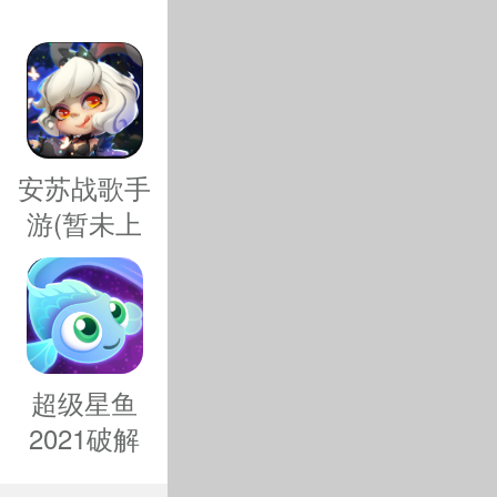
一万次真实抽
凰、玉皇大
安苏战歌手
游(暂未上
线)-安苏战
歌安卓版预
绝版时装、
约v1.0.1最
新版
超级星鱼
到，元宝靠
2021破解
版-超级星