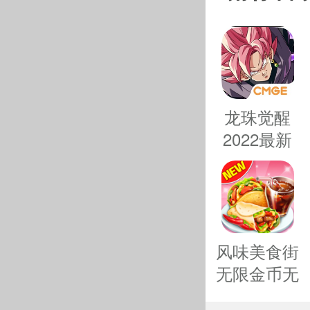
选择更多的
虫子对战的
抛物线方式
狠狠的攻击
龙珠觉醒
2022最新
百战天虫
版免费下载
v3.8.0
一款非常
奇形怪状
风味美食街
简单，有多
无限金币无
限钻石-风
一款卡通风