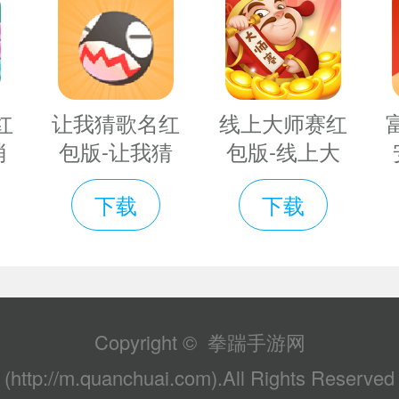
地朝敌对虫子的身上扔去。这种抛物线对战
鸟，不过百战天虫比小鸟先火了一个世纪
2末日浩劫破解版特色
红
让我猜歌名红
线上大师赛红
消
包版-让我猜
包版-线上大
战斗生涯
费
歌名赚钱游戏
师赛赚钱游戏
下载
下载
最
免费下载
免费下载
个个小小的虫子拿着猎枪、地雷、火箭筒等
v1.0.12领红
v1.0.0领红包
萌虫世纪大战。
包版
版
战方式，丰富的成就排行
Copyright © 拳踹手游网
名成就系统，让你时刻体会到竞技带给自己
(http://m.quanchuai.com).All Rights Reserved