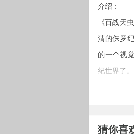
介绍：
《百战天虫
清的侏罗
的一个视
纪世界了。
破解内容
限购买版本
百战天虫
猜你喜