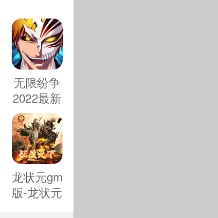
无限纷争
2022最新
版-无限纷
争2022新
里看到各种
版免费下载
戏上手非常
v2.58.342
龙状元gm
战。
版-龙状元
GM权限版
12种不同的