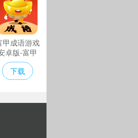
方式让人想
。
富甲成语游戏
安卓版-富甲
成语游戏免费
下载
下载v2.101最
重型武器，
新版
的光荣与自