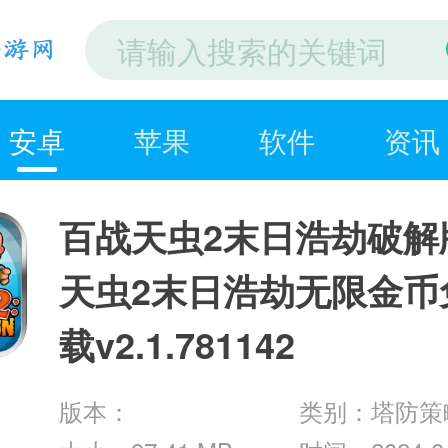
安卓
苹果
软件
资讯
百战天虫2末日浩劫破解
天虫2末日浩劫无限金币
载v2.1.781142
版本：
类别：塔防策