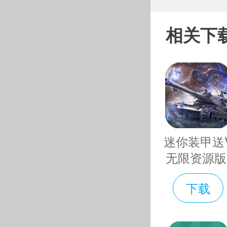
味美食街破
作战模式
解版无限钻
相关下
石金币免费
武器装备
下载
v11.0.31.50
喜欢的小伙
游戏破解版
对战的方
汽油弹、
迷你装甲送
无限资源版
海盗船、
迷你装甲海
行打击，
下载
金币资源版
费下载v2.0.
你想使用
无限资源