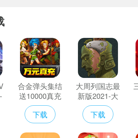
版免费下载
花校园模拟
新版本免费
，玩家在这里需要操控可爱的小虫子，利用
v3.0.7bilibili
器英文版
下载
载
版
2022最新
v1.36.0
，消灭敌人，不断地提升自己的武器技能，
版免费下载
77
v1.039.07
伴可以下载！
英文版正版
式是使用双管猎枪、地雷、乌兹冲锋枪、手
火箭筒等等现代武器，对战的地点天马行空
V
合金弹头集结
大周列国志最
-
恐龙化石等等。玩家进入游戏后就可以对敌
送10000真充
新版2021-大
量
版-合金弹头
周列国志手机
分辨敌我的方式就是区分游戏中的红蓝两色
下载
下载
免
集结送万元真
游戏免费下载
0
充卡版免费下
v1.0
的武器，调整好发射武器的角度，选择适当
版
载v1.1.0