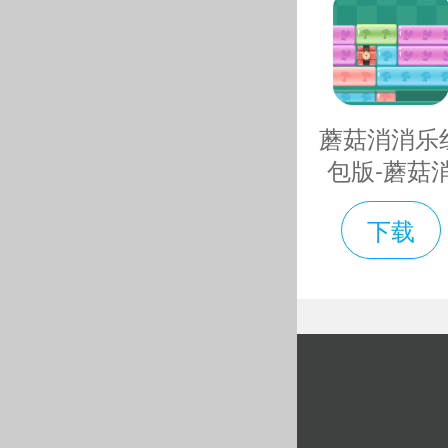
武器狠狠
起愤怒的小
百战天虫
蘑菇消消乐
包版-蘑菇
--萌虫的
消乐游戏免
下载
下载v1.0.3
游戏中一
新版
上演着一场
--多种对
丰富的排