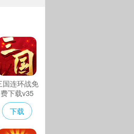
免费下载
各种酷炫的
v1.0GM特
权版
玩法丰富，
榴弹、凝固
，有古堡、
三国连环战免
对的虫子进
费下载v35
阵营。选择
下载
的力度，把