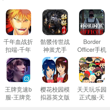
武器进行消灭
游戏
的作战
虫子吧
千年血战折
骷髅传世战
Border
扣端-千年
神蚩尤手
Officer手机
2末日浩劫破解版介绍
血战折扣服
游-骷髅传
版-Border
免费下载
世战神蚩尤
Officer中文
有特色的策略塔防类手机游戏，玩家将在这
v1.45.70折
免费下载
版免费下载
的虫子，你的任务就是想办法消灭它们，游
扣平台
v1.0.0安卓
v1免费下
版
载汉化
王牌竞速b
樱花校园模
天天玩乐园
种道具可以给你使用，还能跟好友一起团
服-王牌竞
拟器英文版
正式服-天
速哔哩哔哩
更新版-樱
天玩乐园全
格第三人称动作射击类游戏，游戏中拥有