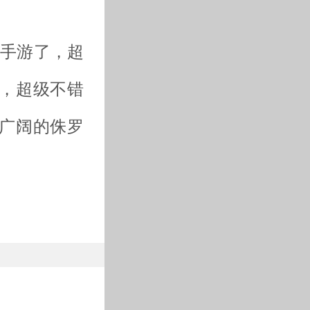
纪手游了，超
，超级不错
广阔的侏罗
加金币，无